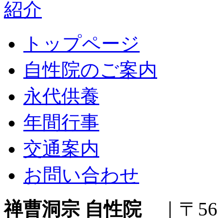
トップページ
自性院のご案内
永代供養
年間行事
交通案内
お問い合わせ
禅曹洞宗 自性院
｜〒563